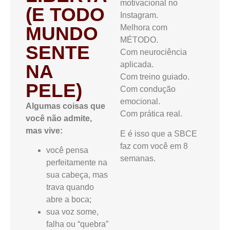
motivacional no
(E TODO
Instagram.
MUNDO
Melhora com
MÉTODO.
SENTE
Com neurociência
aplicada.
NA
Com treino guiado.
PELE)
Com condução
emocional.
Algumas coisas que
Com prática real.
você não admite,
mas vive:
E é isso que a SBCE
faz com você em 8
você pensa
semanas.
perfeitamente na
sua cabeça, mas
trava quando
abre a boca;
sua voz some,
falha ou “quebra”