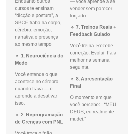
Enquanto outros
— você aprende a se
cursos te ensinam
vender sem parecer
“dicção e postura”, a
forçado.
SBCE trabalha corpo,
🔹
7. Treinos Reais +
cérebro, emoção,
Feedback Guiado
narrativa e presença
ao mesmo tempo.
Você treina. Recebe
correção. Evolui. Fala
🔹
1. Neurociência do
melhor na semana
Medo
seguinte.
Você entende o que
🔹
8. Apresentação
acontece no cérebro
Final
quando trava — e
aprende a desativar
O momento em que
isso.
você percebe: “MEU
DEUS, eu realmente
🔹
2. Reprogramação
mudei.”
de Crenças com PNL
Você troca o “não