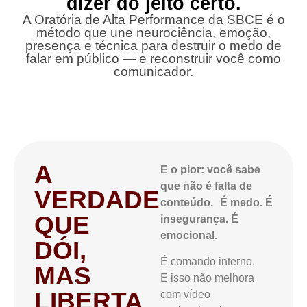
dizer do jeito certo.
A Oratória de Alta Performance da SBCE é o
método que une neurociência, emoção,
presença e técnica para destruir o medo de
falar em público — e reconstruir você como
comunicador.
A
E o pior: você sabe
que não é falta de
VERDADE
conteúdo. É medo. É
QUE
insegurança. É
emocional.
DÓI,
É comando interno.
MAS
E isso não melhora
LIBERTA
com vídeo