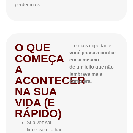
perder mais.
O QUE
E o mais importante:
você passa a confiar
COMEÇA
em si mesmo
A
de um jeito que não
lembrava mais
ACONTECER
como era.
NA SUA
VIDA (E
RÁPIDO)
Sua voz sai
firme, sem falhar;