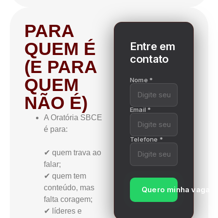
PARA
QUEM É
Entre em
contato
(E PARA
QUEM
Nome *
NÃO É)
Email *
A Oratória SBCE
é para:
Telefone *
✔ quem trava ao
falar;
✔ quem tem
conteúdo, mas
Quero minha vaga
falta coragem;
✔ líderes e