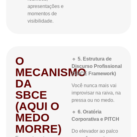
apresentações e
momentos de
visibilidade.
O
🔹
5. Estrutura de
Discurso Profissional
MECANISMO
(SBCE Framework)
DA
Você nunca mais vai
SBCE
improvisar na raiva, na
pressa ou no medo.
(AQUI O
🔹
6. Oratória
MEDO
Corporativa e PITCH
MORRE)
Do elevador ao palco