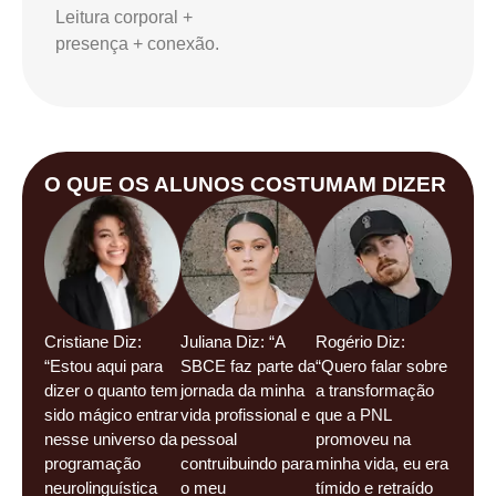
Leitura corporal +
presença + conexão.
O QUE OS ALUNOS COSTUMAM DIZER
Cristiane Diz:
Juliana Diz: “A
Rogério Diz:
“Estou aqui para
SBCE faz parte da
“Quero falar sobre
dizer o quanto tem
jornada da minha
a transformação
sido mágico entrar
vida profissional e
que a PNL
nesse universo da
pessoal
promoveu na
programação
contruibuindo para
minha vida, eu era
neurolinguística
o meu
tímido e retraído