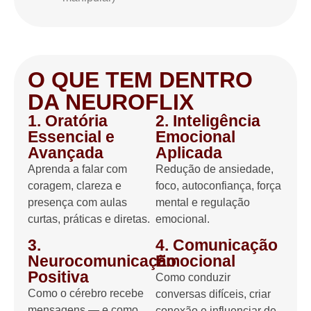
O QUE TEM DENTRO
DA NEUROFLIX
1. Oratória
2. Inteligência
Essencial e
Emocional
Avançada
Aplicada
Aprenda a falar com
Redução de ansiedade,
coragem, clareza e
foco, autoconfiança, força
presença com aulas
mental e regulação
curtas, práticas e diretas.
emocional.
3.
4. Comunicação
Neurocomunicação
Emocional
Positiva​
Como conduzir
Como o cérebro recebe
conversas difíceis, criar
mensagens — e como
conexão e influenciar de