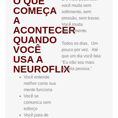
O QUE
você muda sem
COMEÇA
sofrimento, sem
A
pressão, sem travas.
Você muda
ACONTECER
naturalmente.
QUANDO
Todos os dias. Um
VOCÊ
pouco por vez. Até
que um dia você fala:
USA A
“Eu não sou mais
NEUROFLIX
aquela pessoa.”
Você entende
melhor como sua
mente funciona
Você se
comunica sem
esforço
Você para de