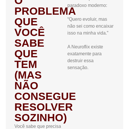
O
paradoxo moderno:
PROBLEMA
QUE
“Quero evoluir, mas
não sei como encaixar
VOCÊ
isso na minha vida.”
SABE
A Neuroflix existe
QUE
exatamente para
destruir essa
TEM
sensação.
(MAS
NÃO
CONSEGUE
RESOLVER
SOZINHO)
Você sabe que precisa