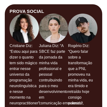
PROVA SOCIAL
Cristiane Diz:
Juliana Diz: “A
Rogério Diz:
“Estou aqui para
SBCE faz parte
“Quero falar
dizer o quanto
da jornada da
sobre a
tem sido mágico
minha vida
transformação
entrar nesse
profissional e
que a PNL
universo da
pessoal
promoveu na
programação
contruibuindo
minha vida, eu
neurolinguística
para o meu
era tímido e
e nesse
desenvolvimento
retraído hoje
momento na
em
consigo
neuropractitioner”
comunicação emocional.”
palestrar,