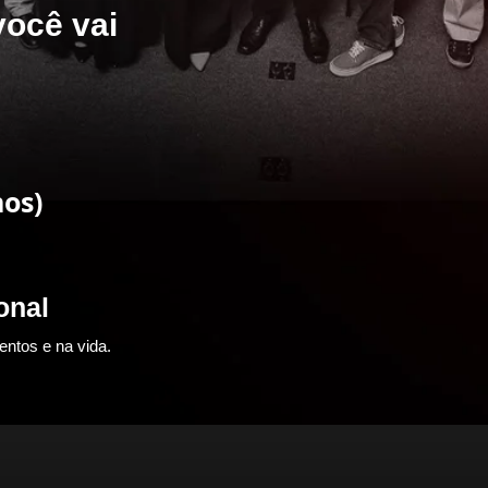
você vai
nos)
onal
ntos e na vida.