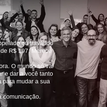
ropelado ou travando
a de R$ 197. Merece
gora. O mundo só vai
r e dar a você tanto
ia para mudar a sua
da comunicação.