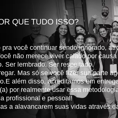
OR QUE TUDO ISSO?
 pra você continuar sendo ignorado, at
Você não merece viver calado por caus
o. Ser lembrado. Ser respeitado.
regar. Mas só se você fizer sua parte a
so.E além disso, acreditamos em entrega
to(a) por realmente usar essa metodolog
da profissional e pessoal!
oas a alavancarem suas vidas através 