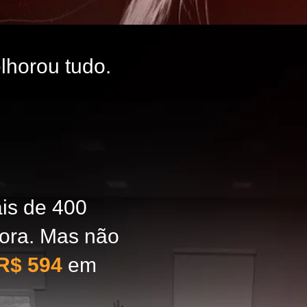
lhorou tudo.
is de 400
ora. Mas não
R$ 594
em